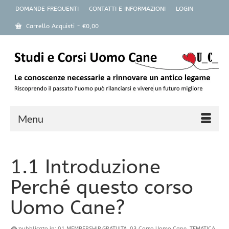
DOMANDE FREQUENTI
CONTATTI E INFORMAZIONI
LOGIN
Carrello Acquisti
-
€
0,00
Menu
1.1 Introduzione
Perché questo corso
Uomo Cane?
pubblicato in:
01 MEMBERSHIP GRATUITA
,
03 Corso Uomo Cane
,
TEMATICA